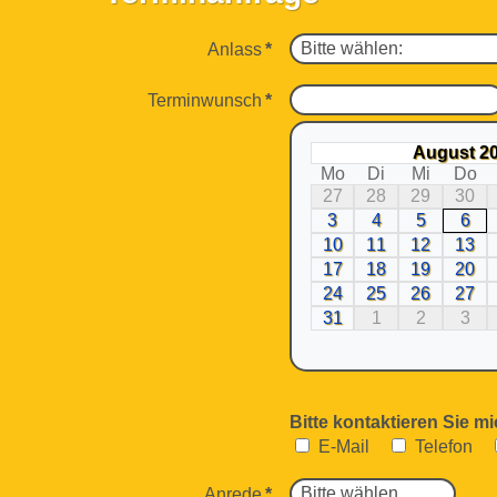
Anlass
*
Terminwunsch
*
August 2
Mo
Di
Mi
Do
27
28
29
30
3
4
5
6
10
11
12
13
17
18
19
20
24
25
26
27
31
1
2
3
Bitte kontaktieren Sie mi
E-Mail
Telefon
Anrede
*