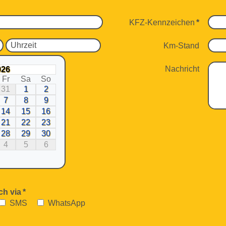
KFZ-Kennzeichen
*
Km-Stand
Nachricht
026
Fr
Sa
So
31
1
2
7
8
9
14
15
16
21
22
23
28
29
30
4
5
6
ch via
*
SMS
WhatsApp