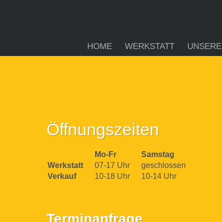
HOME
WERKSTATT
UNSERE
Öffnungszeiten
Mo-Fr
Samstag
Werkstatt
07-17 Uhr
geschlossen
Verkauf
10-18 Uhr
10-14 Uhr
Terminanfrage